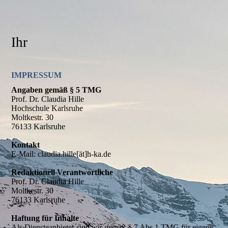
Ihr
IMPRESSUM
Angaben gemäß § 5 TMG
Prof. Dr. Claudia Hille
Hochschule Karlsruhe
Moltkestr. 30
76133 Karlsruhe
Kontakt
E-Mail: claudia.hille[ät]h-ka.de
Redaktionell Verantwortliche
Prof. Dr. Claudia Hille
Moltkestr. 30
76133 Karlsruhe
Haftung für Inhalte
Als Diensteanbieter sind wir gemäß § 7 Abs.1 TMG für eigene