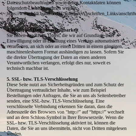
Datenschutzbeauftragten sowie deren Kontaktdaten können
folgendem Link entnommen werden:
https://www.bfdi.bund.de/DE/Infothek/Anschriften_Links/anschrift
node.html.
4. Recht auf Datenübertragbarkeit
Sie haben das Recht, Daten, die wir auf Grundlage Ihrer
Einwilligung oder in Erfüllung eines Vertrags automatisiert
verarbeiten, an sich oder an einen Dritten in einem gängigen,
maschinenlesbaren Format aushändigen zu lassen. Sofern Sie
die direkte Übertragung der Daten an einen anderen
Verantwortlichen verlangen, erfolgt dies nur, soweit es
technisch machbar ist.
5. SSL- bzw. TLS-Verschlüsselung
Diese Seite nutzt aus Sicherheitsgründen und zum Schutz der
Übertragung vertraulicher Inhalte, wie zum Beispiel
Bestellungen oder Anfragen, die Sie an uns als Seitenbetreiber
senden, eine SSL-bzw. TLS-Verschlüsselung. Eine
verschlüsselte Verbindung erkennen Sie daran, dass die
Adresszeile des Browsers von “http://” auf “https://” wechselt
und an dem Schloss-Symbol in Ihrer Browserzeile. Wenn die
SSL- bzw. TLS-Verschlüsselung aktiviert ist, können die
Daten, die Sie an uns übermitteln, nicht von Dritten mitgelesen
werden.