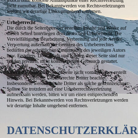
jedoch ohne konkrete Anhaltspunkte einer Rechtsverletzung
nicht zumutbar. Bei Bekanntwerden von Rechtsverletzungen
werden wir derartige Links umgehend entfernen.
Urheberrecht
Die durch die Seitenbetreiber erstellten Inhalte und Werke auf
diesen Seiten unterliegen dem deutschen Urheberrecht. Die
Vervielfältigung, Bearbeitung, Verbreitung und jede Art der
Verwertung außerhalb der Grenzen des Urheberrechtes
bedürfen der schriftlichen Zustimmung des jeweiligen Autors
bzw. Erstellers. Downloads und Kopien dieser Seite sind nur
für den privaten, nicht kommerziellen Gebrauch gestattet.
Soweit die Inhalte auf dieser Seite nicht vom Betreiber erstellt
wurden, werden die Urheberrechte Dritter beachtet.
Insbesondere werden Inhalte Dritter als solche gekennzeichnet.
Sollten Sie trotzdem auf eine Urheberrechtsverletzung
aufmerksam werden, bitten wir um einen entsprechenden
Hinweis. Bei Bekanntwerden von Rechtsverletzungen werden
wir derartige Inhalte umgehend entfernen.
DATENSCHUTZERKLÄ