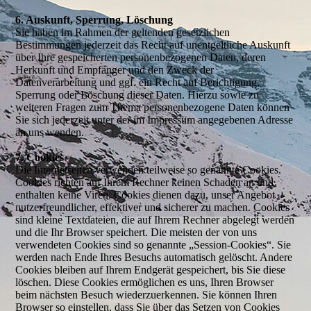
6. Auskunft, Sperrung, Löschung
Sie haben im Rahmen der geltenden gesetzlichen
Bestimmungen jederzeit das Recht auf unentgeltliche Auskunft
über Ihre gespeicherten personenbezogenen Daten, deren
Herkunft und Empfänger und den Zweck der
Datenverarbeitung und ggf. ein Recht auf Berichtigung,
Sperrung oder Löschung dieser Daten. Hierzu sowie zu
weiteren Fragen zum Thema personenbezogene Daten können
Sie sich jederzeit unter der im Impressum angegebenen Adresse
an uns wenden.
7. Cookies
Die Internetseiten verwenden teilweise so genannte Cookies.
Cookies richten auf Ihrem Rechner keinen Schaden an und
enthalten keine Viren. Cookies dienen dazu, unser Angebot
nutzerfreundlicher, effektiver und sicherer zu machen. Cookies
sind kleine Textdateien, die auf Ihrem Rechner abgelegt werden
und die Ihr Browser speichert. Die meisten der von uns
verwendeten Cookies sind so genannte „Session-Cookies“. Sie
werden nach Ende Ihres Besuchs automatisch gelöscht. Andere
Cookies bleiben auf Ihrem Endgerät gespeichert, bis Sie diese
löschen. Diese Cookies ermöglichen es uns, Ihren Browser
beim nächsten Besuch wiederzuerkennen. Sie können Ihren
Browser so einstellen, dass Sie über das Setzen von Cookies