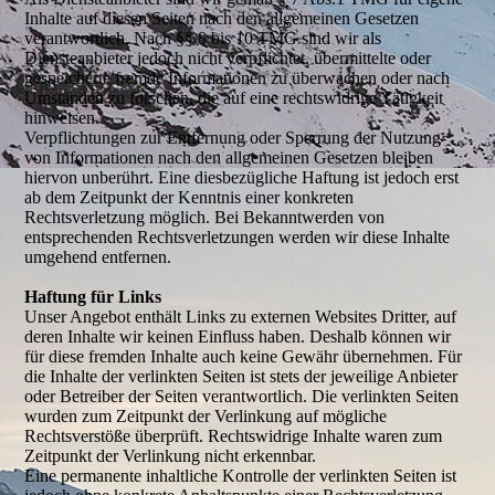
Inhalte auf diesen Seiten nach den allgemeinen Gesetzen
verantwortlich. Nach §§ 8 bis 10 TMG sind wir als
Diensteanbieter jedoch nicht verpflichtet, übermittelte oder
gespeicherte fremde Informationen zu überwachen oder nach
Umständen zu forschen, die auf eine rechtswidrige Tätigkeit
hinweisen.
Verpflichtungen zur Entfernung oder Sperrung der Nutzung
von Informationen nach den allgemeinen Gesetzen bleiben
hiervon unberührt. Eine diesbezügliche Haftung ist jedoch erst
ab dem Zeitpunkt der Kenntnis einer konkreten
Rechtsverletzung möglich. Bei Bekanntwerden von
entsprechenden Rechtsverletzungen werden wir diese Inhalte
umgehend entfernen.
Haftung für Links
Unser Angebot enthält Links zu externen Websites Dritter, auf
deren Inhalte wir keinen Einfluss haben. Deshalb können wir
für diese fremden Inhalte auch keine Gewähr übernehmen. Für
die Inhalte der verlinkten Seiten ist stets der jeweilige Anbieter
oder Betreiber der Seiten verantwortlich. Die verlinkten Seiten
wurden zum Zeitpunkt der Verlinkung auf mögliche
Rechtsverstöße überprüft. Rechtswidrige Inhalte waren zum
Zeitpunkt der Verlinkung nicht erkennbar.
Eine permanente inhaltliche Kontrolle der verlinkten Seiten ist