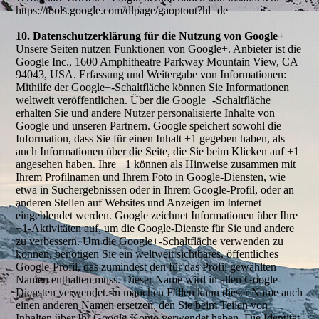
https://tools.google.com/dlpage/gaoptout?hl=de
10. Datenschutzerklärung für die Nutzung von Google+
Unsere Seiten nutzen Funktionen von Google+. Anbieter ist die
Google Inc., 1600 Amphitheatre Parkway Mountain View, CA
94043, USA. Erfassung und Weitergabe von Informationen:
Mithilfe der Google+-Schaltfläche können Sie Informationen
weltweit veröffentlichen. Über die Google+-Schaltfläche
erhalten Sie und andere Nutzer personalisierte Inhalte von
Google und unseren Partnern. Google speichert sowohl die
Information, dass Sie für einen Inhalt +1 gegeben haben, als
auch Informationen über die Seite, die Sie beim Klicken auf +1
angesehen haben. Ihre +1 können als Hinweise zusammen mit
Ihrem Profilnamen und Ihrem Foto in Google-Diensten, wie
etwa in Suchergebnissen oder in Ihrem Google-Profil, oder an
anderen Stellen auf Websites und Anzeigen im Internet
eingeblendet werden. Google zeichnet Informationen über Ihre
+1-Aktivitäten auf, um die Google-Dienste für Sie und andere
zu verbessern. Um die Google+-Schaltfläche verwenden zu
können, benötigen Sie ein weltweit sichtbares, öffentliches
Google-Profil, das zumindest den für das Profil gewählten
Namen enthalten muss. Dieser Name wird in allen Google-
Diensten verwendet. In manchen Fällen kann dieser Name auch
einen anderen Namen ersetzen, den Sie beim Teilen von
Inhalten über Ihr Google-Konto verwendet haben. Die Identität