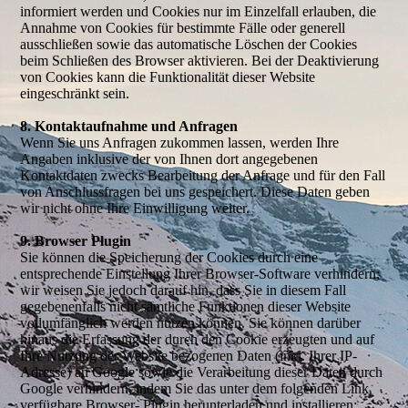
informiert werden und Cookies nur im Einzelfall erlauben, die
Annahme von Cookies für bestimmte Fälle oder generell
ausschließen sowie das automatische Löschen der Cookies
beim Schließen des Browser aktivieren. Bei der Deaktivierung
von Cookies kann die Funktionalität dieser Website
eingeschränkt sein.
8. Kontaktaufnahme und Anfragen
Wenn Sie uns Anfragen zukommen lassen, werden Ihre
Angaben inklusive der von Ihnen dort angegebenen
Kontaktdaten zwecks Bearbeitung der Anfrage und für den Fall
von Anschlussfragen bei uns gespeichert. Diese Daten geben
wir nicht ohne Ihre Einwilligung weiter.
9. Browser Plugin
Sie können die Speicherung der Cookies durch eine
entsprechende Einstellung Ihrer Browser-Software verhindern;
wir weisen Sie jedoch darauf hin, dass Sie in diesem Fall
gegebenenfalls nicht sämtliche Funktionen dieser Website
vollumfänglich werden nutzen können. Sie können darüber
hinaus die Erfassung der durch den Cookie erzeugten und auf
Ihre Nutzung der Website bezogenen Daten (inkl. Ihrer IP-
Adresse) an Google sowie die Verarbeitung dieser Daten durch
Google verhindern, indem Sie das unter dem folgenden Link
verfügbare Browser- Plugin herunterladen und installieren: