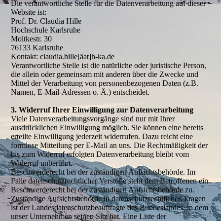
Die verantwortliche Stelle für die Datenverarbeitung auf dieser
Website ist:
Prof. Dr. Claudia Hille
Hochschule Karlsruhe
Moltkestr. 30
76133 Karlsruhe
Kontakt: claudia.hille[äat]h-ka.de
Verantwortliche Stelle ist die natürliche oder juristische Person,
die allein oder gemeinsam mit anderen über die Zwecke und
Mittel der Verarbeitung von personenbezogenen Daten (z.B.
Namen, E-Mail-Adressen o. Ä.) entscheidet.
3. Widerruf Ihrer Einwilligung zur Datenverarbeitung
Viele Datenverarbeitungsvorgänge sind nur mit Ihrer
ausdrücklichen Einwilligung möglich. Sie können eine bereits
erteilte Einwilligung jederzeit widerrufen. Dazu reicht eine
formlose Mitteilung per E-Mail an uns. Die Rechtmäßigkeit der
bis zum Widerruf erfolgten Datenverarbeitung bleibt vom
Widerruf unberührt.
Beschwerderecht bei der zuständigen Aufsichtsbehörde. Im
Falle datenschutzrechtlicher Verstöße steht dem Betroffenen ein
Beschwerderecht bei der zuständigen Aufsichtsbehörde zu.
Zuständige Aufsichtsbehörde in datenschutzrechtlichen Fragen
ist der Landesdatenschutzbeauftragte des Bundeslandes, in dem
unser Unternehmen seinen Sitz hat. Eine Liste der