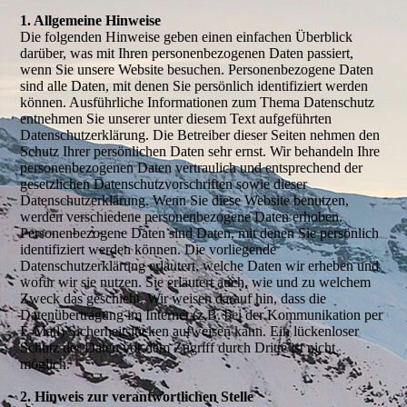
1. Allgemeine Hinweise
Die folgenden Hinweise geben einen einfachen Überblick
darüber, was mit Ihren personenbezogenen Daten passiert,
wenn Sie unsere Website besuchen. Personenbezogene Daten
sind alle Daten, mit denen Sie persönlich identifiziert werden
können. Ausführliche Informationen zum Thema Datenschutz
entnehmen Sie unserer unter diesem Text aufgeführten
Datenschutzerklärung. Die Betreiber dieser Seiten nehmen den
Schutz Ihrer persönlichen Daten sehr ernst. Wir behandeln Ihre
personenbezogenen Daten vertraulich und entsprechend der
gesetzlichen Datenschutzvorschriften sowie dieser
Datenschutzerklärung. Wenn Sie diese Website benutzen,
werden verschiedene personenbezogene Daten erhoben.
Personenbezogene Daten sind Daten, mit denen Sie persönlich
identifiziert werden können. Die vorliegende
Datenschutzerklärung erläutert, welche Daten wir erheben und
wofür wir sie nutzen. Sie erläutert auch, wie und zu welchem
Zweck das geschieht. Wir weisen darauf hin, dass die
Datenübertragung im Internet (z.B. bei der Kommunikation per
E-Mail) Sicherheitslücken aufweisen kann. Ein lückenloser
Schutz der Daten vor dem Zugriff durch Dritte ist nicht
möglich.
2. Hinweis zur verantwortlichen Stelle